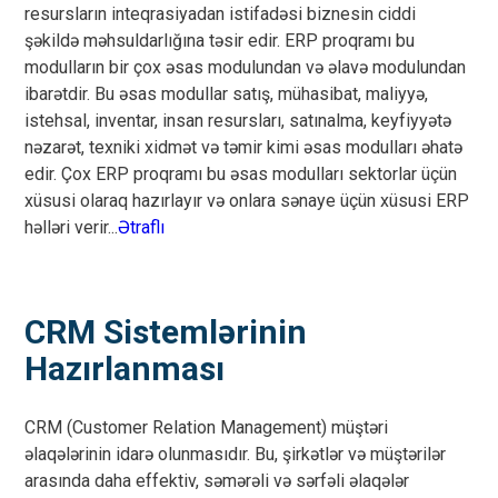
resursların inteqrasiyadan istifadəsi biznesin ciddi
şəkildə məhsuldarlığına təsir edir. ERP proqramı bu
modulların bir çox əsas modulundan və əlavə modulundan
ibarətdir. Bu əsas modullar satış, mühasibat, maliyyə,
istehsal, inventar, insan resursları, satınalma, keyfiyyətə
nəzarət, texniki xidmət və təmir kimi əsas modulları əhatə
edir. Çox ERP proqramı bu əsas modulları sektorlar üçün
xüsusi olaraq hazırlayır və onlara sənaye üçün xüsusi ERP
həlləri verir...
Ətraflı
CRM Sistemlərinin
Hazırlanması
CRM (Customer Relation Management) müştəri
əlaqələrinin idarə olunmasıdır. Bu, şirkətlər və müştərilər
arasında daha effektiv, səmərəli və sərfəli əlaqələr