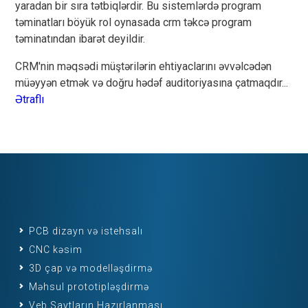
yaradan bir sıra tətbiqlərdir. Bu sistemlərdə program
təminatları böyük rol oynasada crm təkcə program
təminatından ibarət deyildir.
CRM'nin məqsədi müştərilərin ehtiyaclarını əvvəlcədən
müəyyən etmək və doğru hədəf auditoriyasına çatmaqdır...
Ətraflı
PCB dizayn və istehsalı
CNC kəsim
3D çap və modelləşdirmə
Məhsul prototipləşdirmə
Veb Saytların Hazırlanması